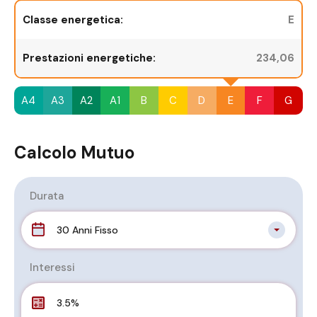
Classe energetica:
E
Prestazioni energetiche:
234,06
A4
A3
A2
A1
B
C
D
E
F
G
Calcolo Mutuo
Durata
30 Anni Fisso
Interessi