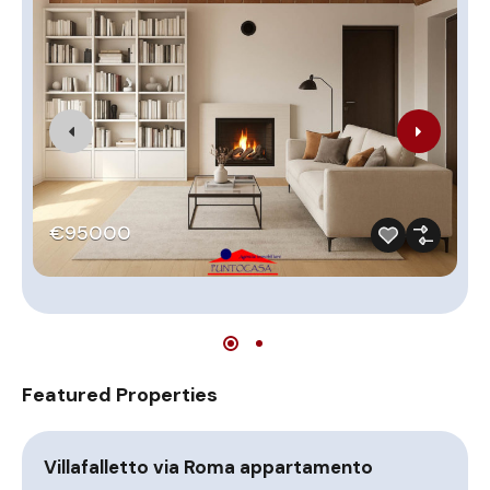
€95000
Featured Properties
Villafalletto via Roma appartamento
A