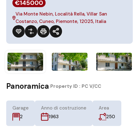
€145000
Via Monte Nebin, Località Rella, Villar San
Costanzo, Cuneo, Piemonte, 12025, Italia
Panoramica
|
Property ID :
PC V/CC
Garage
Anno di costruzione
Area
250
2
1963