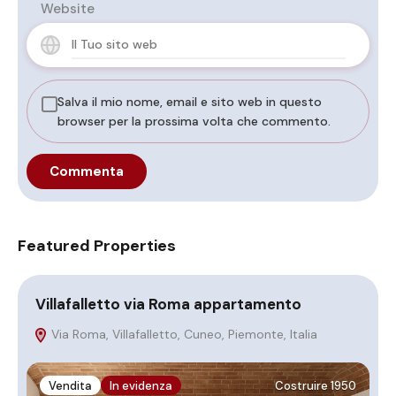
Website
Salva il mio nome, email e sito web in questo
browser per la prossima volta che commento.
Featured Properties
Villafalletto via Roma appartamento
I
Via Roma, Villafalletto, Cuneo, Piemonte, Italia
C
Vendita
In evidenza
Costruire 1950