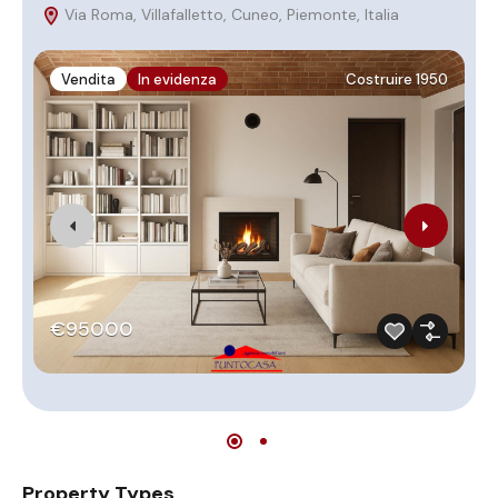
Via Roma, Villafalletto, Cuneo, Piemonte, Italia
P
Vendita
In evidenza
Costruire 1950
€95000
Property Types