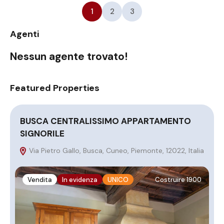
1
2
3
Agenti
Nessun agente trovato!
Featured Properties
BUSCA CENTRALISSIMO APPARTAMENTO
B
SIGNORILE
M
Via Pietro Gallo, Busca, Cuneo, Piemonte, 12022, Italia
It
Vendita
In evidenza
UNICO
Costruire 1900