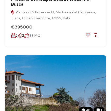
Busca
Via Pes di Villamarina 18, Madonna del Campanile,
Busca, Cuneo, Piemonte, 12022, Italia
€395000
MQ
2
2
177
48
1