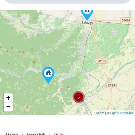
+
5
−
Leaflet
| ©
OpenStreetMap