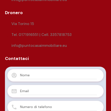
Dronero
Via Torino 15
Tel. 0171916551 | Cell. 3357818753
info@puntocasaimmobiliare.eu
Contattaci