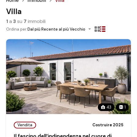
Home
Immobili
Villa
Villa
1
a
3
su
7
immobili
Ordina per:
Dal più Recente al più Vecchio
43
1
Vendita
Costruire 2025
Il fascino dell’indipendenza nel cuore di