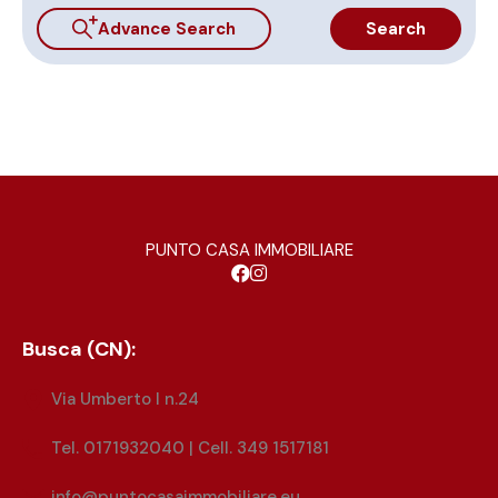
Advance Search
Search
PUNTO CASA IMMOBILIARE
Busca (CN):
Via Umberto I n.24
Tel. 0171932040 | Cell. 349 1517181
info@puntocasaimmobiliare.eu