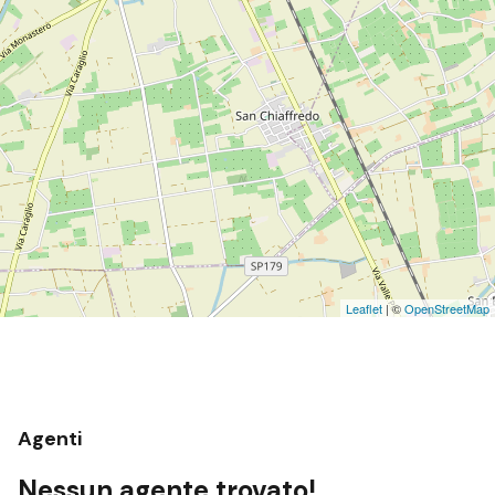
Leaflet
| ©
OpenStreetMap
Agenti
Nessun agente trovato!