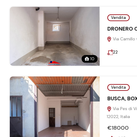
Vendita
DRONERO C
Via Camillo 
22
10
Vendita
BUSCA, BOX
Via Pes di V
12022, Italia
€18000