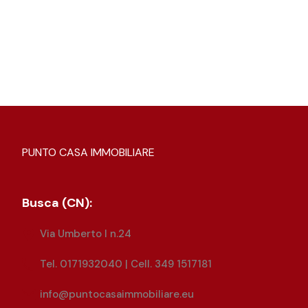
PUNTO CASA IMMOBILIARE
Busca (CN):
Via Umberto I n.24
Tel. 0171932040 | Cell. 349 1517181
info@puntocasaimmobiliare.eu