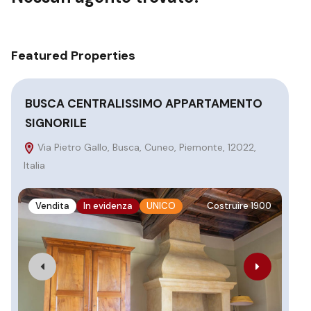
Featured Properties
BUSCA CENTRALISSIMO APPARTAMENTO
BU
SIGNORILE
C
Mor
Via Pietro Gallo, Busca, Cuneo, Piemonte, 12022,
Ital
Italia
V
Vendita
In evidenza
UNICO
Costruire 1900