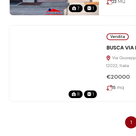
MQ
23
7
1
Vendita
BUSCA VIA
Via Giusepp
12022, Italia
€20000
mq
15
11
1
1