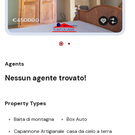
€
€450000
Agents
Nessun agente trovato!
Property Types
Baita di montagna
Box Auto
Capannone Artigianale
casa da cielo a terra