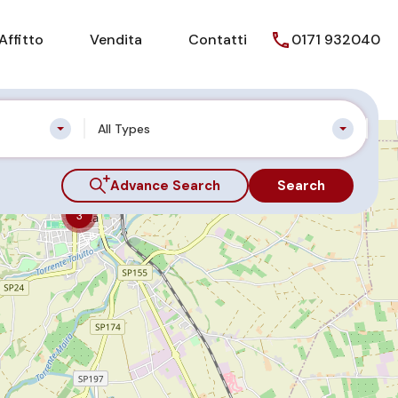
Affitto
Vendita
Contatti
0171 932040
All Types
Advance Search
Search
3