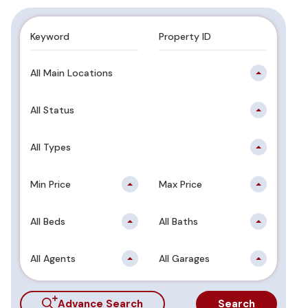
All Main Locations
All Status
All Types
Min Price
Max Price
All Beds
All Baths
All Agents
All Garages
Advance Search
Search