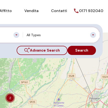
Affitto
Vendita
Contatti
0171 932040
All Types
Advance Search
Search
2