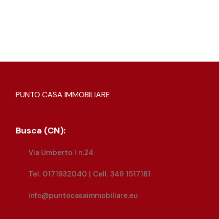
PUNTO CASA IMMOBILIARE
Busca (CN):
Via Umberto I n.24
Tel. 0171932040 | Cell. 349 1517181
info@puntocasaimmobiliare.eu