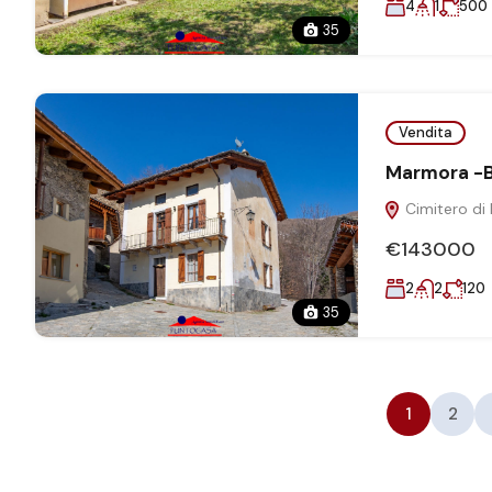
4
1
500
35
Vendita
Marmora -B
Cimitero di 
€143000
2
2
120
35
1
2