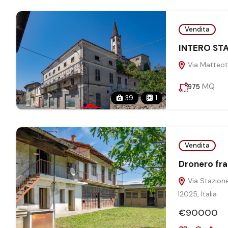
Vendita
INTERO ST
Via Matteott
MQ
975
39
1
Vendita
Dronero fra
Via Stazione
12025, Italia
€90000