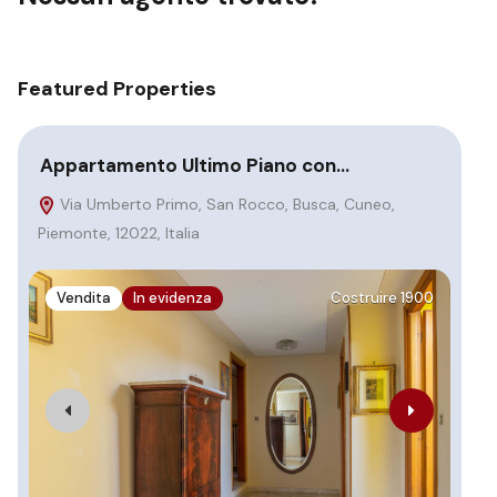
Featured Properties
Appartamento Ultimo Piano con…
Vi
Via Umberto Primo, San Rocco, Busca, Cuneo,
V
Piemonte, 12022, Italia
V
Vendita
In evidenza
Costruire 1900