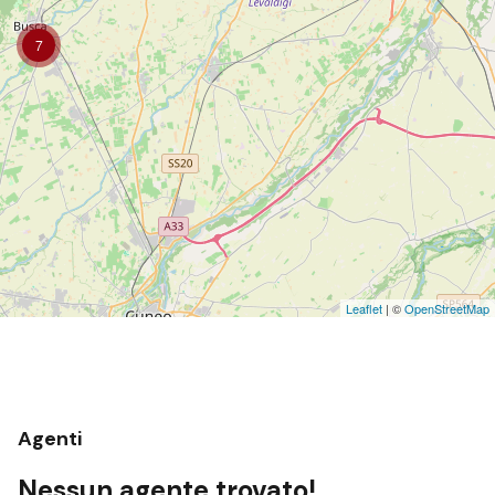
7
Leaflet
| ©
OpenStreetMap
Agenti
Nessun agente trovato!