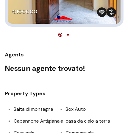
€
€100000
Agents
Nessun agente trovato!
Property Types
Baita di montagna
Box Auto
Capannone Artigianale
casa da cielo a terra
Cascinale
Commerciale