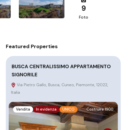
9
Foto
Featured Properties
BUSCA CENTRALISSIMO APPARTAMENTO
In
SIGNORILE
V
Cam
Via Pietro Gallo, Busca, Cuneo, Piemonte, 12022,
Italia
V
Vendita
In evidenza
UNICO
Costruire 1900