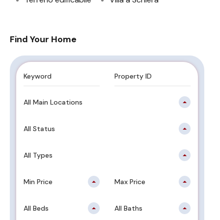
Find Your Home
All Main Locations
All Status
All Types
Min Price
Max Price
All Beds
All Baths