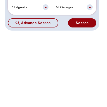
All Agents
All Garages
Advance Search
Search