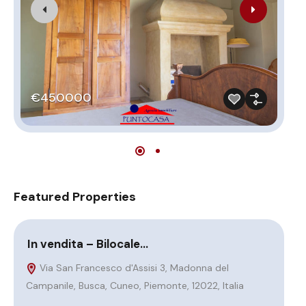
€
€450000
Featured Properties
In vendita – Bilocale…
BU
SI
Via San Francesco d'Assisi 3, Madonna del
Campanile, Busca, Cuneo, Piemonte, 12022, Italia
V
Ital