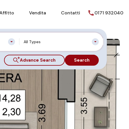
Affitto
Vendita
Contatti
0171 932040
All Types
Advance Search
Search