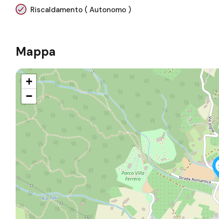
Riscaldamento ( Autonomo )
Mappa
+
−