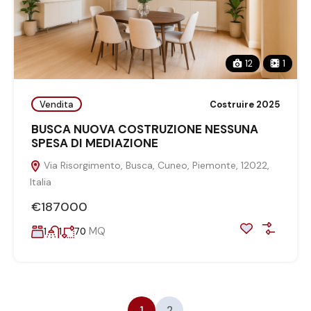
12
1
Vendita
Costruire 2025
BUSCA NUOVA COSTRUZIONE NESSUNA
SPESA DI MEDIAZIONE
Via Risorgimento, Busca, Cuneo, Piemonte, 12022,
Italia
€187000
MQ
1
1
70
1
2