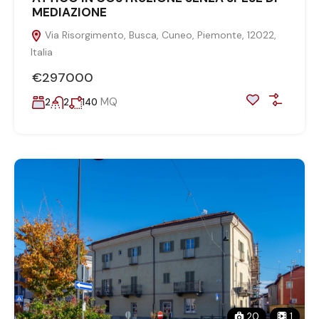
MEDIAZIONE
Via Risorgimento, Busca, Cuneo, Piemonte, 12022,
Italia
€297000
MQ
2
2
140
20
1