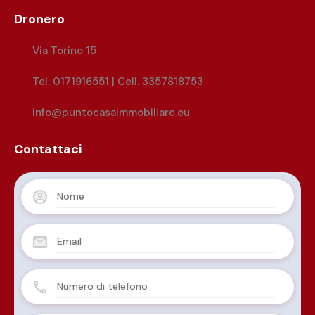
Dronero
Via Torino 15
Tel. 0171916551 | Cell. 3357818753
info@puntocasaimmobiliare.eu
Contattaci