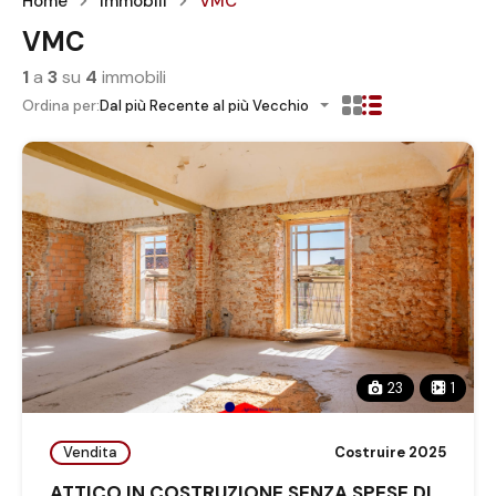
Home
Immobili
VMC
VMC
1
a
3
su
4
immobili
Ordina per:
Dal più Recente al più Vecchio
23
1
Vendita
Costruire 2025
ATTICO IN COSTRUZIONE SENZA SPESE DI