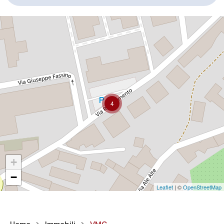
4
+
−
Leaflet
| ©
OpenStreetMap