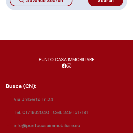
Advance Search
Search
PUNTO CASA IMMOBILIARE
Busca (CN):
Via Umberto I n.24
Tel. 0171932040 | Cell. 349 1517181
info@puntocasaimmobiliare.eu