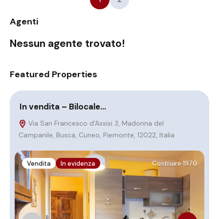
Agenti
Nessun agente trovato!
Featured Properties
In vendita – Bilocale…
B
Via San Francesco d'Assisi 3, Madonna del
Campanile, Busca, Cuneo, Piemonte, 12022, Italia
M
It
Vendita
In evidenza
Costruire 1970