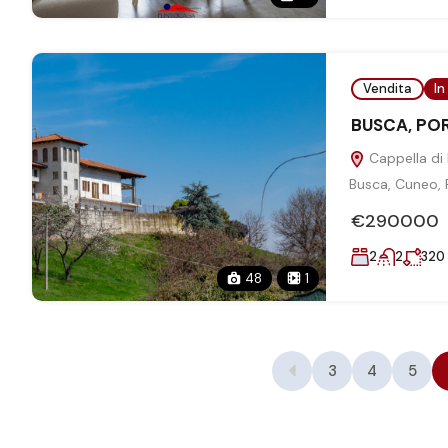
Vendita
In
BUSCA, PO
Cappella di 
Busca, Cuneo, P
€290000
2
2
320
48
1
3
4
5