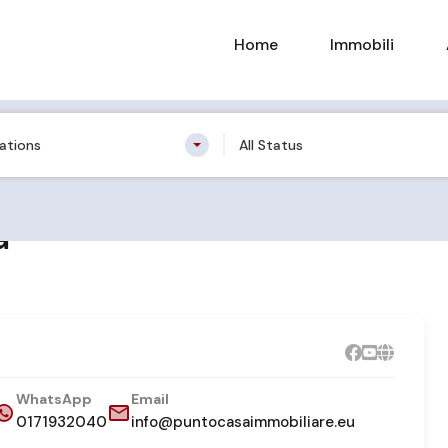
Home
Immobili
cations
All Status
a
WhatsApp
Email
0171932040
info@puntocasaimmobiliare.eu