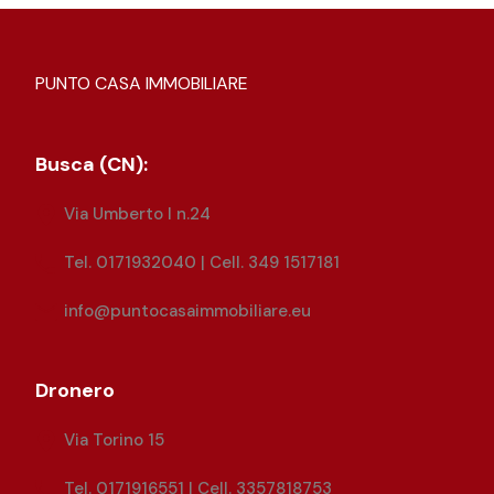
PUNTO CASA IMMOBILIARE
Busca (CN):
Via Umberto I n.24
Tel. 0171932040 | Cell. 349 1517181
info@puntocasaimmobiliare.eu
Dronero
Via Torino 15
Tel. 0171916551 | Cell. 3357818753