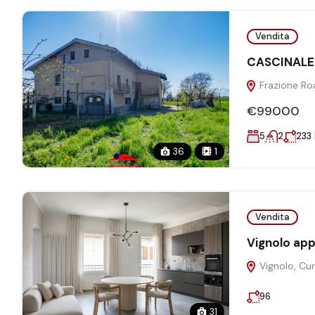
Vendita
CASCINALE
Frazione Roa
€99000
5
2
233
36
1
Vendita
Vignolo app
Vignolo, Cun
96
31