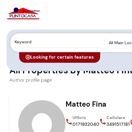
All Main Lo
Home
Autore
Looking for certain features
All Properties By Matteo Fin
Author profile page
Matteo Fina
Ufficio
Cellulare
0171932040
3491517181