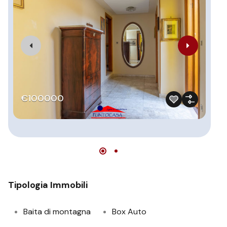
V
€100000
€
Tipologia Immobili
Baita di montagna
Box Auto