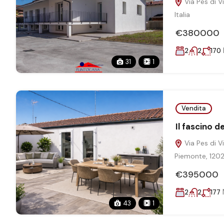
Via Pes di V
Italia
€380000
2
2
170
31
1
Vendita
Il fascino d
Via Pes di V
Piemonte, 12022
€395000
2
2
177
43
1