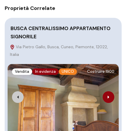
Proprietà Correlate
BUSCA CENTRALISSIMO APPARTAMENTO
Vi
SIGNORILE
V
Via Pietro Gallo, Busca, Cuneo, Piemonte, 12022,
Italia
V
Vendita
In evidenza
UNICO
Costruire 1900
€