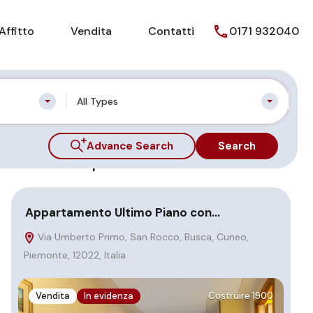
Affitto
Vendita
Contatti
0171 932040
All Types
Advance Search
Search
Featured Properties
Appartamento Ultimo Piano con…
BU
Via Umberto Primo, San Rocco, Busca, Cuneo,
C
Piemonte, 12022, Italia
Mor
Ital
Vendita
In evidenza
Costruire 1900