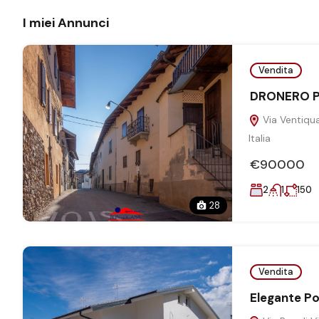
I miei Annunci
Vendita
DRONERO P
Via Ventiqu
Italia
€90000
2
1
150
28
Vendita
Elegante Por