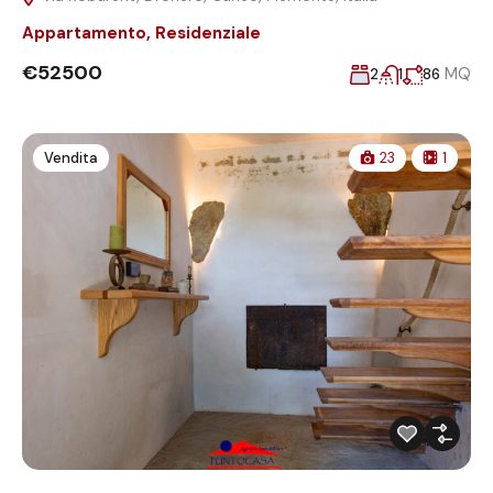
Appartamento
,
Residenziale
€52500
MQ
2
1
86
Vendita
23
1