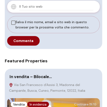
Salva il mio nome, email e sito web in questo
browser per la prossima volta che commento.
Featured Properties
In vendita – Bilocale…
B
Via San Francesco d'Assisi 3, Madonna del
Campanile, Busca, Cuneo, Piemonte, 12022, Italia
M
It
Vendita
In evidenza
Costruire 1970