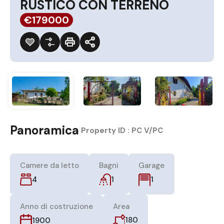
RUSTICO CON TERRENO
€179000
Panoramica
|
Property ID :
PC V/PC
Camere da letto
Bagni
Garage
4
1
1
Anno di costruzione
Area
180
1900