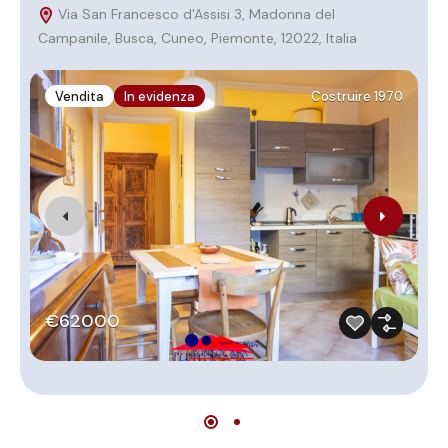
Via San Francesco d'Assisi 3, Madonna del
Campanile, Busca, Cuneo, Piemonte, 12022, Italia
M
It
Vendita
In evidenza
Costruire 1970
€62000