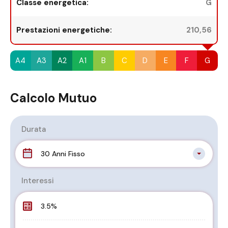
Classe energetica:
G
Prestazioni energetiche:
210,56
A4
A3
A2
A1
B
C
D
E
F
G
Calcolo Mutuo
Durata
30 Anni Fisso
Interessi