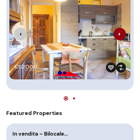
€62000
Featured Properties
In vendita – Bilocale…
B