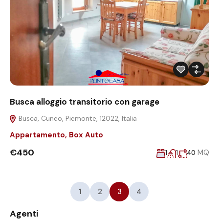
Busca alloggio transitorio con garage
Busca, Cuneo, Piemonte, 12022, Italia
Appartamento
,
Box Auto
€450
MQ
1
1
40
1
2
3
4
Agenti