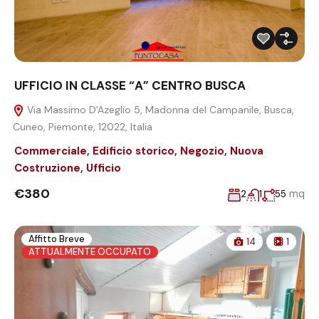
UFFICIO IN CLASSE “A” CENTRO BUSCA
Via Massimo D'Azeglio 5, Madonna del Campanile, Busca,
Cuneo, Piemonte, 12022, Italia
Commerciale
,
Edificio storico
,
Negozio
,
Nuova
Costruzione
,
Ufficio
€380
mq
2
1
55
Affitto Breve
14
1
ATTUALMENTE OCCUPATO