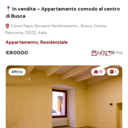
In vendita – Appartamento comodo al centro
di Busca
Corso Papa Giovanni Ventitreesimo , Busca, Cuneo,
Piemonte, 12022, Italia
Appartamento
,
Residenziale
€80000
mq
2
1
115
Affitto
15
1