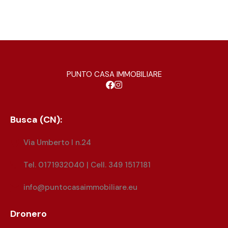
PUNTO CASA IMMOBILIARE
Busca (CN):
Via Umberto I n.24
Tel. 0171932040 | Cell. 349 1517181
info@puntocasaimmobiliare.eu
Dronero