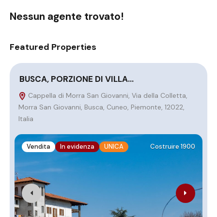
Nessun agente trovato!
Featured Properties
BUSCA, PORZIONE DI VILLA…
I
Cappella di Morra San Giovanni, Via della Colletta,
Morra San Giovanni, Busca, Cuneo, Piemonte, 12022,
C
Italia
Vendita
In evidenza
UNICA
Costruire 1900