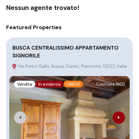
Nessun agente trovato!
Featured Properties
BUSCA CENTRALISSIMO APPARTAMENTO
I
SIGNORILE
C
Via Pietro Gallo, Busca, Cuneo, Piemonte, 12022, Italia
Vendita
In evidenza
UNICO
Costruire 1900