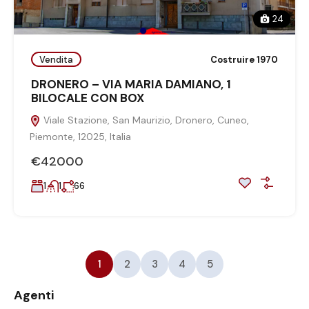
24
Vendita
Costruire 1970
DRONERO – VIA MARIA DAMIANO, 1
BILOCALE CON BOX
Viale Stazione, San Maurizio, Dronero, Cuneo,
Piemonte, 12025, Italia
€42000
1
1
66
1
2
3
4
5
Agenti