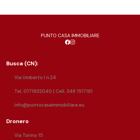
PUNTO CASA IMMOBILIARE
Busca (CN):
Via Umberto I n.24
Tel. 0171932040 | Cell. 349 1517181
info@puntocasaimmobiliare.eu
Dronero
Via Torino 15