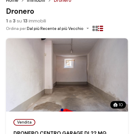
Home
Immobili
Dronero
Dronero
1
a
3
su
13
immobili
Ordina per:
Dal più Recente al più Vecchio
10
Vendita
DRONERO CENTRO GARAGE DI 22 MQ